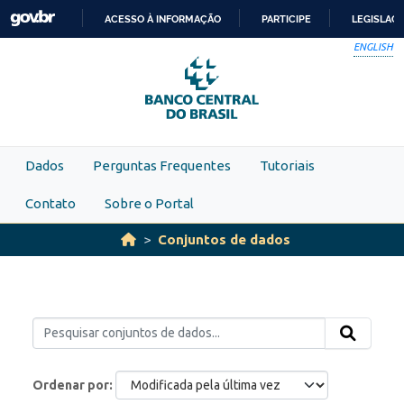
Skip to main content
ACESSO À INFORMAÇÃO
PARTICIPE
LEGISLAÇ
IR
ENGLISH
PARA
O
CONTEÚDO
Dados
Perguntas Frequentes
Tutoriais
Contato
Sobre o Portal
Conjuntos de dados
Ordenar por