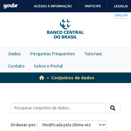
Skip to main content
ACESSO À INFORMAÇÃO
PARTICIPE
LEGISLAÇ
IR
ENGLISH
PARA
O
CONTEÚDO
Dados
Perguntas Frequentes
Tutoriais
Contato
Sobre o Portal
Conjuntos de dados
Ordenar por