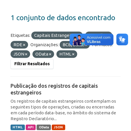
1 conjunto de dados encontrado
Etiquetas:
Capitais Estrangeiros
Portfólio
RDE
Organizações:
BCB/Dstat
Formatos:
JSON
OData
HTML
Filtrar Resultados
Publicação dos registros de capitais
estrangeiros
Os registros de capitais estrangeiros contemplam os
seguintes tipos de operações, criadas ou encerradas
em cada período data-base, no âmbito do sistema de
Registro Declaratório...
HTML
API
OData
JSON