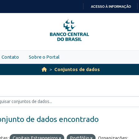
ACESSO À INFORMAÇÃO
IR
PARA
O
CONTEÚDO
Contato
Sobre o Portal
Conjuntos de dados
onjunto de dados encontrado
etas:
Capitais Estrangeiros
Portfólio
Organizações: