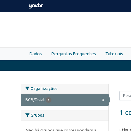
Skip to main content
Dados
Perguntas Frequentes
Tutoriais
Organizações
BCB/Dstat
x
1
1 c
Grupos
Etiqu
Não há Grupos que correspondam a