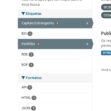
essa busca
BCB
Etiquetas
ODa
Capitais Estrangeiros
x
1
Publ
IED
1
Os re
Portfólio
x
1
perío
HTM
RDE
1
ROF
1
Você t
Formatos
API
1
HTML
1
JSON
1