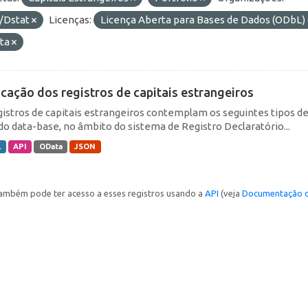
/Dstat
Licenças:
Licença Aberta para Bases de Dados (ODb
ta
icação dos registros de capitais estrangeiros
gistros de capitais estrangeiros contemplam os seguintes tipos d
do data-base, no âmbito do sistema de Registro Declaratório...
L
API
OData
JSON
ambém pode ter acesso a esses registros usando a
API
(veja
Documentação d