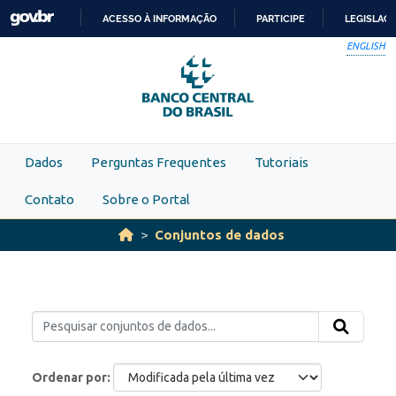
Skip to main content
ACESSO À INFORMAÇÃO
PARTICIPE
LEGISLAÇ
IR
ENGLISH
PARA
O
CONTEÚDO
Dados
Perguntas Frequentes
Tutoriais
Contato
Sobre o Portal
Conjuntos de dados
Ordenar por