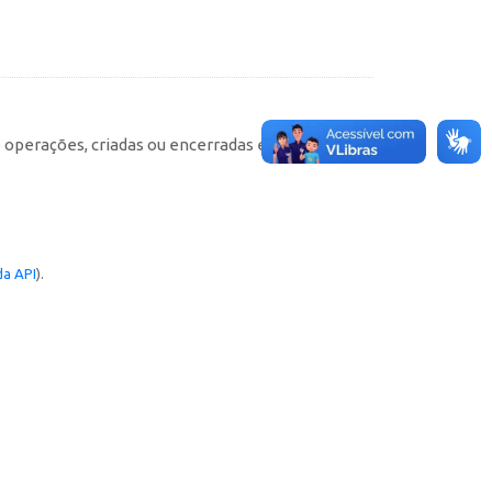
e operações, criadas ou encerradas em cada
a API
).