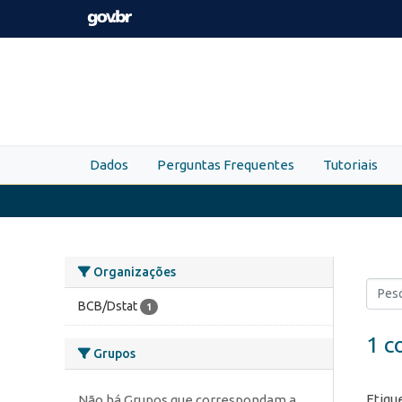
Skip to main content
Dados
Perguntas Frequentes
Tutoriais
Organizações
BCB/Dstat
1
1 c
Grupos
Etiqu
Não há Grupos que correspondam a