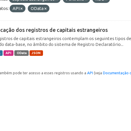
tos:
API
OData
icação dos registros de capitais estrangeiros
gistros de capitais estrangeiros contemplam os seguintes tipos d
do data-base, no âmbito do sistema de Registro Declaratório...
L
API
OData
JSON
ambém pode ter acesso a esses registros usando a
API
(veja
Documentação d