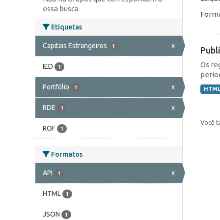
essa busca
Forma
Etiquetas
Capitais Estrangeiros
x
1
Publ
Os re
IED
1
perío
Portfólio
x
1
HTM
RDE
x
1
Você t
ROF
1
Formatos
API
x
1
HTML
1
JSON
1