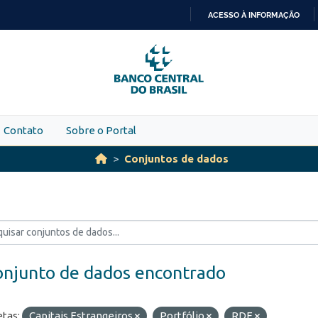
ACESSO À INFORMAÇÃO
IR
PARA
O
CONTEÚDO
Contato
Sobre o Portal
Conjuntos de dados
onjunto de dados encontrado
etas:
Capitais Estrangeiros
Portfólio
RDE