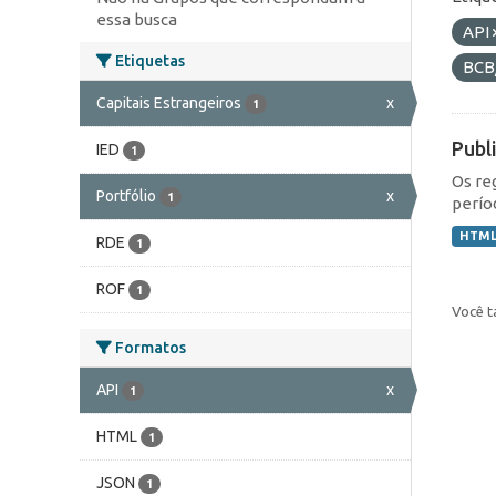
essa busca
API
Etiquetas
BCB
Capitais Estrangeiros
x
1
Publ
IED
1
Os re
Portfólio
x
1
perío
HTM
RDE
1
ROF
1
Você t
Formatos
API
x
1
HTML
1
JSON
1