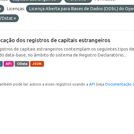
Licenças:
Licença Aberta para Bases de Dados (ODbL) do O
/Dstat
icação dos registros de capitais estrangeiros
gistros de capitais estrangeiros contemplam os seguintes tipos d
do data-base, no âmbito do sistema de Registro Declaratório...
L
API
OData
JSON
ambém pode ter acesso a esses registros usando a
API
(veja
Documentação d