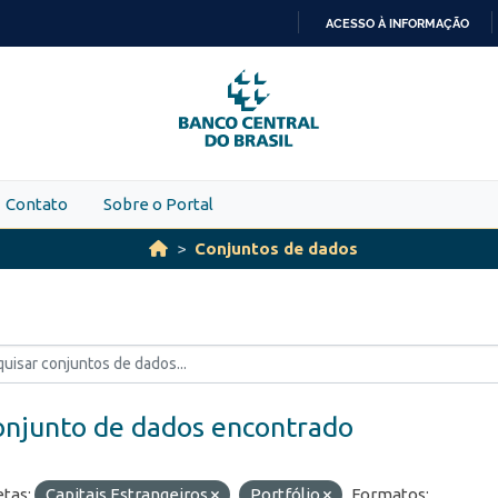
ACESSO À INFORMAÇÃO
IR
PARA
O
CONTEÚDO
Contato
Sobre o Portal
Conjuntos de dados
onjunto de dados encontrado
etas:
Capitais Estrangeiros
Portfólio
Formatos: