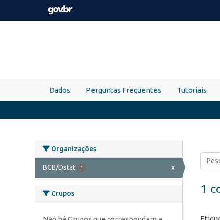
Skip to main content
Dados
Perguntas Frequentes
Tutoriais
Organizações
BCB/Dstat
x
1
1 c
Grupos
Etiqu
Não há Grupos que correspondam a