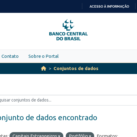
ACESSO À INFORMAÇÃO
IR
PARA
O
CONTEÚDO
Contato
Sobre o Portal
Conjuntos de dados
onjunto de dados encontrado
etas:
Capitais Estrangeiros
Portfólio
Formatos: