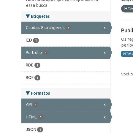
essa busca
HT
Etiquetas
Capitais Estrangeiros
x
1
Publ
Os re
IED
1
perío
Portfólio
x
1
HTM
RDE
1
Você t
ROF
1
Formatos
API
x
1
HTML
x
1
JSON
1