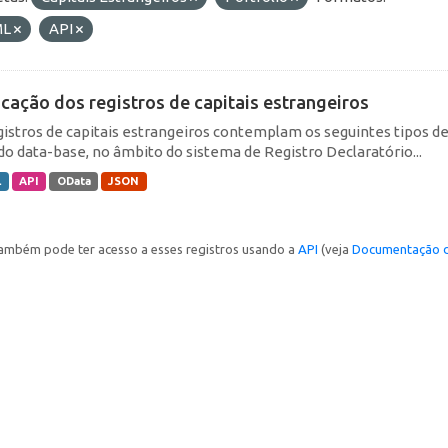
ML
API
icação dos registros de capitais estrangeiros
gistros de capitais estrangeiros contemplam os seguintes tipos d
do data-base, no âmbito do sistema de Registro Declaratório...
L
API
OData
JSON
ambém pode ter acesso a esses registros usando a
API
(veja
Documentação d