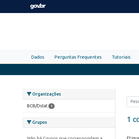
Skip to main content
Dados
Perguntas Frequentes
Tutoriais
Organizações
BCB/Dstat
1
1 c
Grupos
Etiqu
Não há Grupos que correspondam a