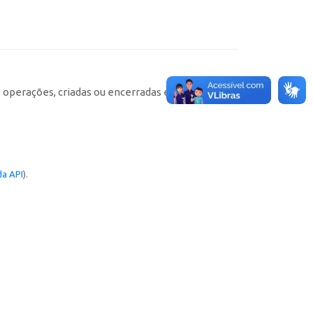
e operações, criadas ou encerradas em cada
a API
).