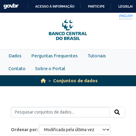
Skip to main content
ACESSO À INFORMAÇÃO
PARTICIPE
LEGISLAÇ
IR
ENGLISH
PARA
O
CONTEÚDO
Dados
Perguntas Frequentes
Tutoriais
Contato
Sobre o Portal
Conjuntos de dados
Ordenar por