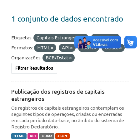
1 conjunto de dados encontrado
Etiquetas:
Capitais Estrangeiros
Portfólio
Formatos:
HTML
API
JSON
OData
Organizações:
BCB/Dstat
Filtrar Resultados
Publicação dos registros de capitais
estrangeiros
Os registros de capitais estrangeiros contemplam os
seguintes tipos de operações, criadas ou encerradas
em cada período data-base, no âmbito do sistema de
Registro Declaratório...
HTML
API
OData
JSON