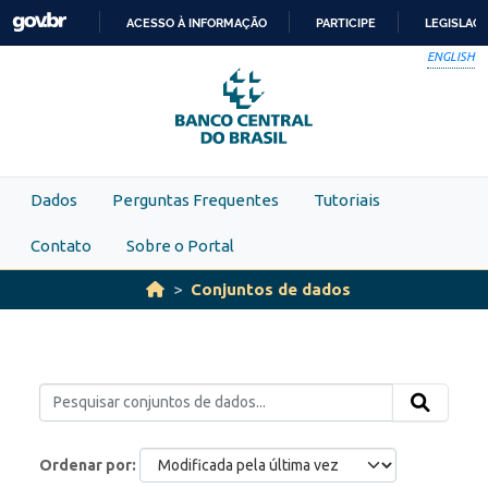
Skip to main content
ACESSO À INFORMAÇÃO
PARTICIPE
LEGISLAÇ
IR
ENGLISH
PARA
O
CONTEÚDO
Dados
Perguntas Frequentes
Tutoriais
Contato
Sobre o Portal
Conjuntos de dados
Ordenar por