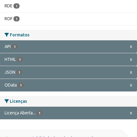
RDE
1
ROF
1
Formatos
API
x
1
HTML
x
1
JSON
x
1
OData
x
1
Licenças
Licença Aberta...
x
1