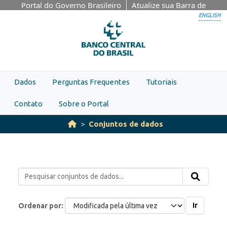
Skip to main content
Portal do Governo Brasileiro
Atualize sua Barra de
Governo
ENGLISH
Dados
Perguntas Frequentes
Tutoriais
Contato
Sobre o Portal
Conjuntos de dados
Ir
Ordenar por