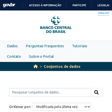
Skip to main content
ACESSO À INFORMAÇÃO
PARTICIPE
LEGISLAÇ
IR
ENGLISH
PARA
O
CONTEÚDO
Dados
Perguntas Frequentes
Tutoriais
Contato
Sobre o Portal
Conjuntos de dados
Ordenar por