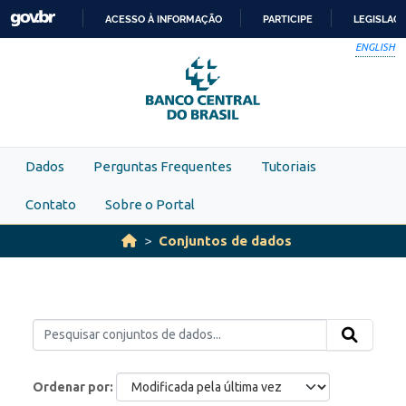
Skip to main content
ACESSO À INFORMAÇÃO
PARTICIPE
LEGISLAÇ
IR
ENGLISH
PARA
O
CONTEÚDO
Dados
Perguntas Frequentes
Tutoriais
Contato
Sobre o Portal
Conjuntos de dados
Ordenar por