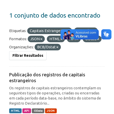
1 conjunto de dados encontrado
Etiquetas:
Capitais Estrangeiros
Portfólio
Formatos:
JSON
HTML
API
OData
Organizações:
BCB/Dstat
Filtrar Resultados
Publicação dos registros de capitais
estrangeiros
Os registros de capitais estrangeiros contemplam os
seguintes tipos de operações, criadas ou encerradas
em cada período data-base, no âmbito do sistema de
Registro Declaratório...
HTML
API
OData
JSON