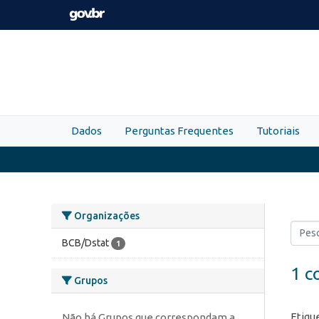
Skip to main content
Dados
Perguntas Frequentes
Tutoriais
Organizações
BCB/Dstat
1
1 c
Grupos
Etiqu
Não há Grupos que correspondam a