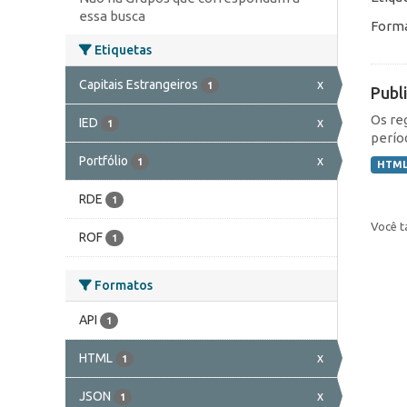
essa busca
Forma
Etiquetas
Capitais Estrangeiros
x
1
Publ
Os re
IED
x
1
perío
Portfólio
x
1
HTM
RDE
1
Você t
ROF
1
Formatos
API
1
HTML
x
1
JSON
x
1