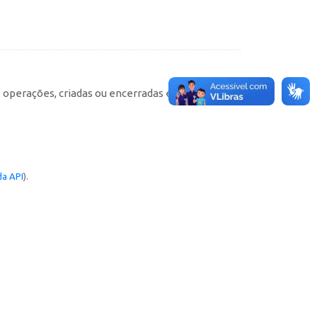
e operações, criadas ou encerradas em cada
a API
).