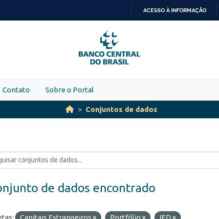
ACESSO À INFORMAÇÃO
IR
PARA
O
CONTEÚDO
Contato
Sobre o Portal
Conjuntos de dados
onjunto de dados encontrado
etas:
Capitais Estrangeiros
Portfólio
IED