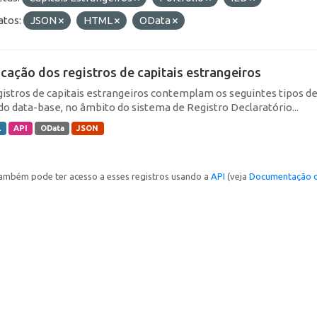
tos:
JSON
HTML
OData
icação dos registros de capitais estrangeiros
gistros de capitais estrangeiros contemplam os seguintes tipos d
do data-base, no âmbito do sistema de Registro Declaratório...
L
API
OData
JSON
ambém pode ter acesso a esses registros usando a
API
(veja
Documentação d