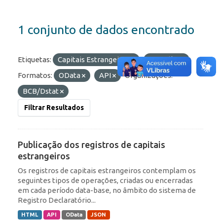
1 conjunto de dados encontrado
Etiquetas:
Capitais Estrangeiros
Portfólio
Formatos:
OData
API
Organizações:
BCB/Dstat
Filtrar Resultados
Publicação dos registros de capitais
estrangeiros
Os registros de capitais estrangeiros contemplam os
seguintes tipos de operações, criadas ou encerradas
em cada período data-base, no âmbito do sistema de
Registro Declaratório...
HTML
API
OData
JSON