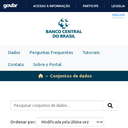
Skip to main content
ACESSO À INFORMAÇÃO
PARTICIPE
LEGISLAÇ
IR
ENGLISH
PARA
O
CONTEÚDO
Dados
Perguntas Frequentes
Tutoriais
Contato
Sobre o Portal
Conjuntos de dados
Ordenar por