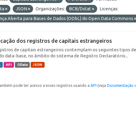
ta
JSON
Organizações:
BCB/Dstat
Licenças:
ença Aberta para Bases de Dados (ODbL) do Open Data Commons
icação dos registros de capitais estrangeiros
gistros de capitais estrangeiros contemplam os seguintes tipos d
do data-base, no âmbito do sistema de Registro Declaratório...
L
API
OData
JSON
ambém pode ter acesso a esses registros usando a
API
(veja
Documentação d