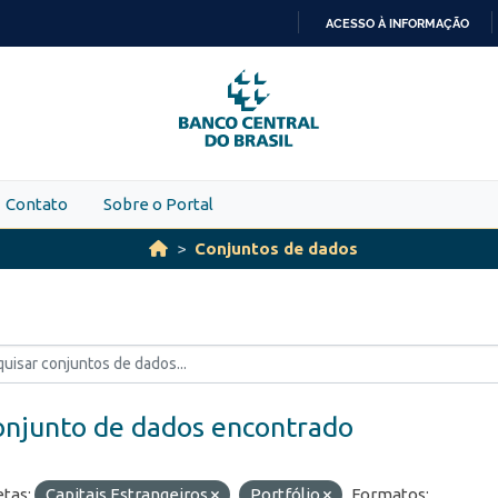
ACESSO À INFORMAÇÃO
IR
PARA
O
CONTEÚDO
Contato
Sobre o Portal
Conjuntos de dados
onjunto de dados encontrado
etas:
Capitais Estrangeiros
Portfólio
Formatos: