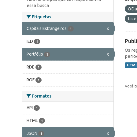
essa busca
ODa
Etiquetas
Lic
Capitais Estrangeiros
x
1
Publ
IED
1
Os re
Portfólio
x
1
perío
HTM
RDE
1
ROF
1
Você t
Formatos
API
1
HTML
1
JSON
x
1