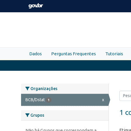
Skip to main content
Dados
Perguntas Frequentes
Tutoriais
Organizações
BCB/Dstat
x
1
1 c
Grupos
Etiqu
Não há Grupos que correspondam a