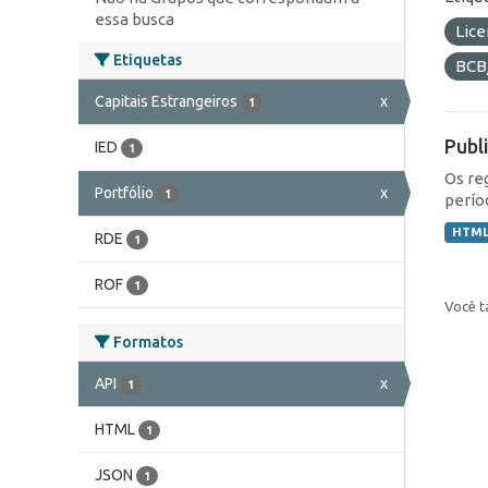
essa busca
Lic
Etiquetas
BCB
Capitais Estrangeiros
x
1
Publ
IED
1
Os re
Portfólio
x
1
perío
HTM
RDE
1
ROF
1
Você t
Formatos
API
x
1
HTML
1
JSON
1