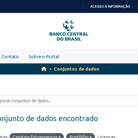
ACESSO À INFORMAÇÃO
IR
PARA
O
CONTEÚDO
Contato
Sobre o Portal
Conjuntos de dados
onjunto de dados encontrado
etas:
Capitais Estrangeiros
Portfólio
Licenças: