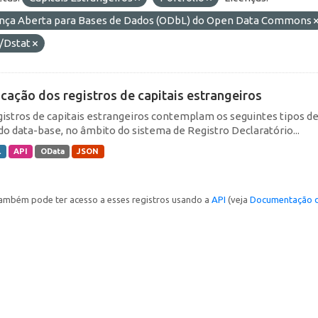
ença Aberta para Bases de Dados (ODbL) do Open Data Commons
/Dstat
icação dos registros de capitais estrangeiros
gistros de capitais estrangeiros contemplam os seguintes tipos d
do data-base, no âmbito do sistema de Registro Declaratório...
L
API
OData
JSON
ambém pode ter acesso a esses registros usando a
API
(veja
Documentação d