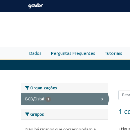
Skip to main content
Dados
Perguntas Frequentes
Tutoriais
Organizações
BCB/Dstat
x
1
1 c
Grupos
Etiqu
Não há Grupos que correspondam a