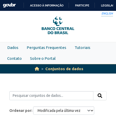
Skip to main content
ACESSO À INFORMAÇÃO
PARTICIPE
LEGISLAÇ
IR
ENGLISH
PARA
O
CONTEÚDO
Dados
Perguntas Frequentes
Tutoriais
Contato
Sobre o Portal
Conjuntos de dados
Ordenar por