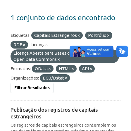
1 conjunto de dados encontrado
Etiquetas:
Capitais Estrangeiros
Portfólio
RDE
Licenças:
Licença Aberta para Bases de Dados (ODbL) do
Open Data Commons
Formatos:
OData
HTML
API
Organizações:
BCB/Dstat
Filtrar Resultados
Publicação dos registros de capitais
estrangeiros
Os registros de capitais estrangeiros contemplam os
seguintes tipos de operações, criadas ou encerradas