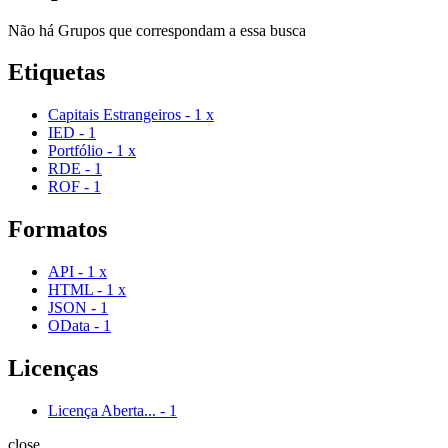
Não há Grupos que correspondam a essa busca
Etiquetas
Capitais Estrangeiros
-
1
x
IED
-
1
Portfólio
-
1
x
RDE
-
1
ROF
-
1
Formatos
API
-
1
x
HTML
-
1
x
JSON
-
1
OData
-
1
Licenças
Licença Aberta...
-
1
close