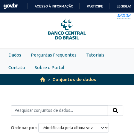
Skip to main content
ACESSO À INFORMAÇÃO
PARTICIPE
LEGISLAÇ
IR
ENGLISH
PARA
O
CONTEÚDO
Dados
Perguntas Frequentes
Tutoriais
Contato
Sobre o Portal
Conjuntos de dados
Ordenar por