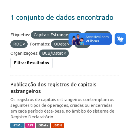
1 conjunto de dados encontrado
Etiquetas:
Capitais Estrangeiros
Portfólio
RDE
Formatos:
OData
API
Organizações:
BCB/Dstat
Filtrar Resultados
Publicação dos registros de capitais
estrangeiros
Os registros de capitais estrangeiros contemplam os
seguintes tipos de operações, criadas ou encerradas
em cada período data-base, no âmbito do sistema de
Registro Declaratório...
HTML
API
OData
JSON