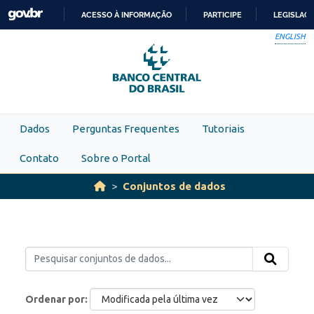
Skip to main content
ACESSO À INFORMAÇÃO
PARTICIPE
LEGISLAÇ
IR
ENGLISH
PARA
O
CONTEÚDO
Dados
Perguntas Frequentes
Tutoriais
Contato
Sobre o Portal
Conjuntos de dados
Ordenar por