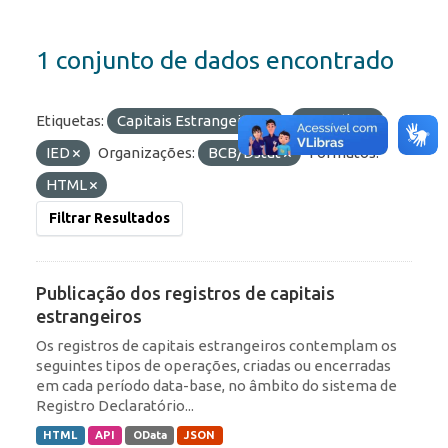
1 conjunto de dados encontrado
Etiquetas:
Capitais Estrangeiros
Portfólio
IED
Organizações:
BCB/Dstat
Formatos:
HTML
Filtrar Resultados
Publicação dos registros de capitais
estrangeiros
Os registros de capitais estrangeiros contemplam os
seguintes tipos de operações, criadas ou encerradas
em cada período data-base, no âmbito do sistema de
Registro Declaratório...
HTML
API
OData
JSON