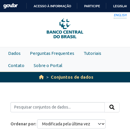
Skip to main content
ACESSO À INFORMAÇÃO
PARTICIPE
LEGISLAÇ
IR
ENGLISH
PARA
O
CONTEÚDO
Dados
Perguntas Frequentes
Tutoriais
Contato
Sobre o Portal
Conjuntos de dados
Ordenar por