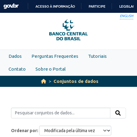
Skip to main content
ACESSO À INFORMAÇÃO
PARTICIPE
LEGISLAÇ
IR
ENGLISH
PARA
O
CONTEÚDO
Dados
Perguntas Frequentes
Tutoriais
Contato
Sobre o Portal
Conjuntos de dados
Ordenar por