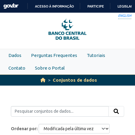
Skip to main content
ACESSO À INFORMAÇÃO
PARTICIPE
LEGISLAÇ
IR
ENGLISH
PARA
O
CONTEÚDO
Dados
Perguntas Frequentes
Tutoriais
Contato
Sobre o Portal
Conjuntos de dados
Ordenar por