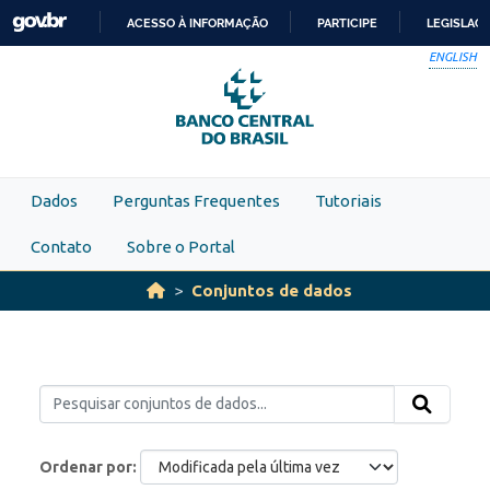
Skip to main content
ACESSO À INFORMAÇÃO
PARTICIPE
LEGISLAÇ
IR
ENGLISH
PARA
O
CONTEÚDO
Dados
Perguntas Frequentes
Tutoriais
Contato
Sobre o Portal
Conjuntos de dados
Ordenar por