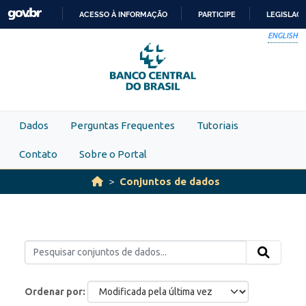
Skip to main content
ACESSO À INFORMAÇÃO
PARTICIPE
LEGISLAÇ
IR
ENGLISH
PARA
O
CONTEÚDO
Dados
Perguntas Frequentes
Tutoriais
Contato
Sobre o Portal
Conjuntos de dados
Ordenar por