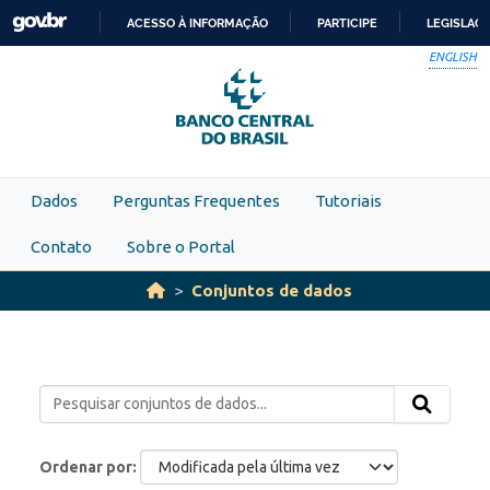
Skip to main content
ACESSO À INFORMAÇÃO
PARTICIPE
LEGISLAÇ
IR
ENGLISH
PARA
O
CONTEÚDO
Dados
Perguntas Frequentes
Tutoriais
Contato
Sobre o Portal
Conjuntos de dados
Ordenar por