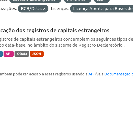
izações:
BCB/Dstat
Licenças:
Licença Aberta para Bases 
icação dos registros de capitais estrangeiros
gistros de capitais estrangeiros contemplam os seguintes tipos d
do data-base, no âmbito do sistema de Registro Declaratório...
L
API
OData
JSON
ambém pode ter acesso a esses registros usando a
API
(veja
Documentação d