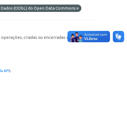
de Dados (ODbL) do Open Data Commons
e operações, criadas ou encerradas em cada
a API
).