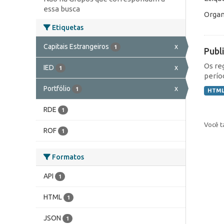
essa busca
Organ
Etiquetas
Capitais Estrangeiros
x
1
Publ
Os re
IED
x
1
perío
Portfólio
x
1
HTM
RDE
1
Você t
ROF
1
Formatos
API
1
HTML
1
JSON
1