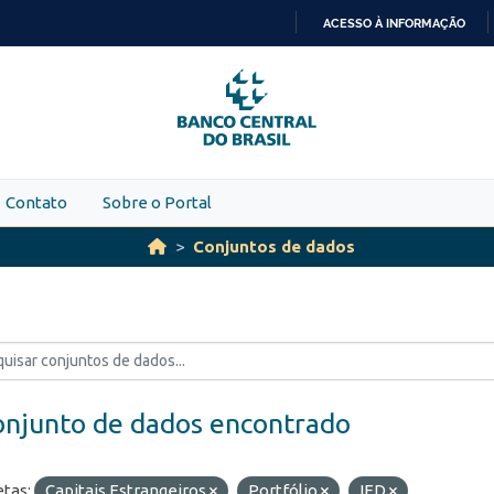
ACESSO À INFORMAÇÃO
IR
PARA
O
CONTEÚDO
Contato
Sobre o Portal
Conjuntos de dados
onjunto de dados encontrado
etas:
Capitais Estrangeiros
Portfólio
IED