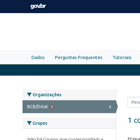
Skip to main content
Dados
Perguntas Frequentes
Tutoriais
Organizações
BCB/Dstat
x
1
1 c
Grupos
Etiqu
Não há Grupos que correspondam a