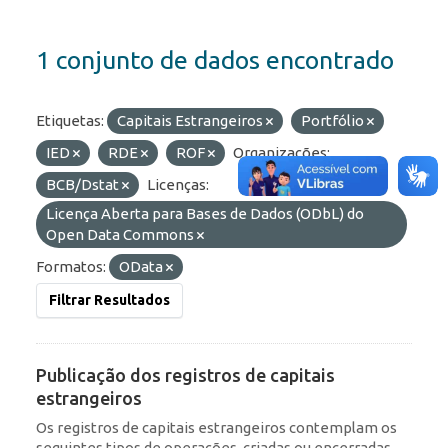
1 conjunto de dados encontrado
Etiquetas:
Capitais Estrangeiros
Portfólio
IED
RDE
ROF
Organizações:
BCB/Dstat
Licenças:
Licença Aberta para Bases de Dados (ODbL) do
Open Data Commons
Formatos:
OData
Filtrar Resultados
Publicação dos registros de capitais
estrangeiros
Os registros de capitais estrangeiros contemplam os
seguintes tipos de operações, criadas ou encerradas