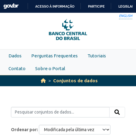
Skip to main content
ACESSO À INFORMAÇÃO
PARTICIPE
LEGISLAÇ
IR
ENGLISH
PARA
O
CONTEÚDO
Dados
Perguntas Frequentes
Tutoriais
Contato
Sobre o Portal
Conjuntos de dados
Ordenar por