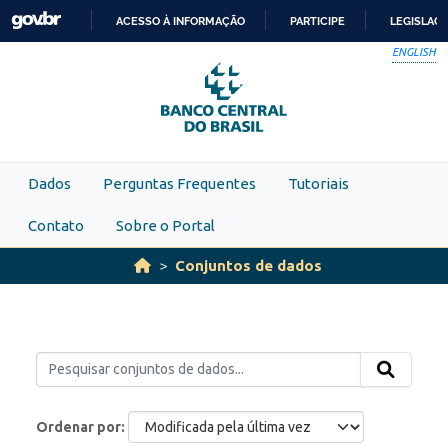
Skip to main content
ACESSO À INFORMAÇÃO
PARTICIPE
LEGISLAÇ
IR
ENGLISH
PARA
O
CONTEÚDO
Dados
Perguntas Frequentes
Tutoriais
Contato
Sobre o Portal
Conjuntos de dados
Ordenar por