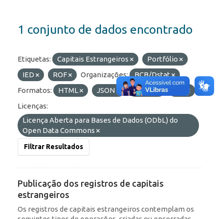
1 conjunto de dados encontrado
Etiquetas:
Capitais Estrangeiros
Portfólio
IED
ROF
Organizações:
BCB/Dstat
Formatos:
HTML
JSON
OData
API
Licenças:
Licença Aberta para Bases de Dados (ODbL) do
Open Data Commons
Filtrar Resultados
Publicação dos registros de capitais
estrangeiros
Os registros de capitais estrangeiros contemplam os
seguintes tipos de operações, criadas ou encerradas