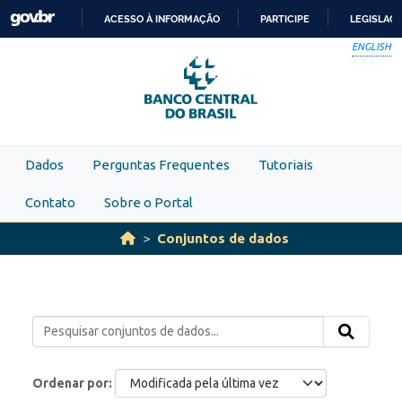
Skip to main content
ACESSO À INFORMAÇÃO
PARTICIPE
LEGISLAÇ
IR
ENGLISH
PARA
O
CONTEÚDO
Dados
Perguntas Frequentes
Tutoriais
Contato
Sobre o Portal
Conjuntos de dados
Ordenar por