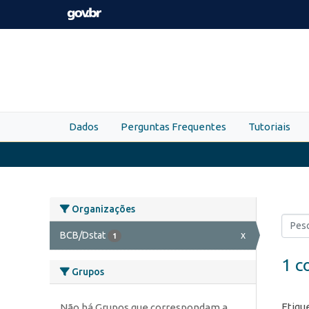
Skip to main content
Dados
Perguntas Frequentes
Tutoriais
Organizações
BCB/Dstat
x
1
1 c
Grupos
Etiqu
Não há Grupos que correspondam a