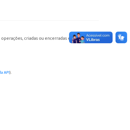
e operações, criadas ou encerradas em cada
a API
).