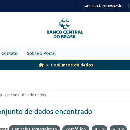
ACESSO À INFORMAÇÃO
IR
PARA
O
CONTEÚDO
Contato
Sobre o Portal
Conjuntos de dados
onjunto de dados encontrado
etas:
Capitais Estrangeiros
Portfólio
IED
ROF