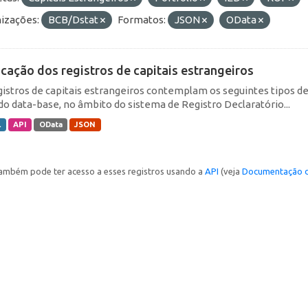
izações:
BCB/Dstat
Formatos:
JSON
OData
icação dos registros de capitais estrangeiros
gistros de capitais estrangeiros contemplam os seguintes tipos d
do data-base, no âmbito do sistema de Registro Declaratório...
L
API
OData
JSON
ambém pode ter acesso a esses registros usando a
API
(veja
Documentação d