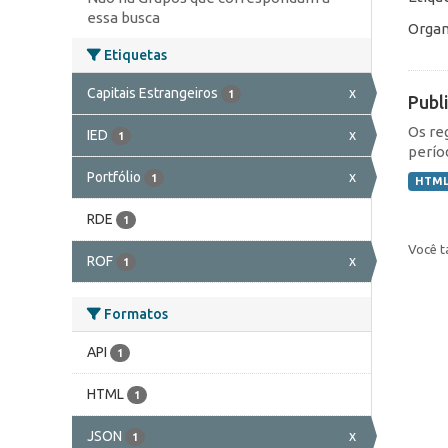
essa busca
Organ
Etiquetas
Capitais Estrangeiros
x
1
Publ
Os re
IED
x
1
perío
Portfólio
x
1
HTM
RDE
1
Você t
ROF
x
1
Formatos
API
1
HTML
1
JSON
x
1