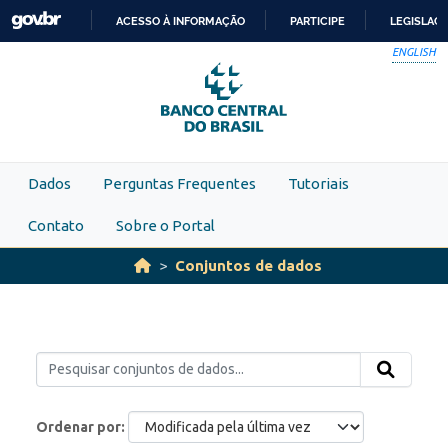
Skip to main content
ACESSO À INFORMAÇÃO
PARTICIPE
LEGISLAÇ
IR
ENGLISH
PARA
O
CONTEÚDO
Dados
Perguntas Frequentes
Tutoriais
Contato
Sobre o Portal
Conjuntos de dados
Ordenar por