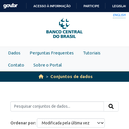
Skip to main content
ACESSO À INFORMAÇÃO
PARTICIPE
LEGISLAÇ
IR
ENGLISH
PARA
O
CONTEÚDO
Dados
Perguntas Frequentes
Tutoriais
Contato
Sobre o Portal
Conjuntos de dados
Ordenar por