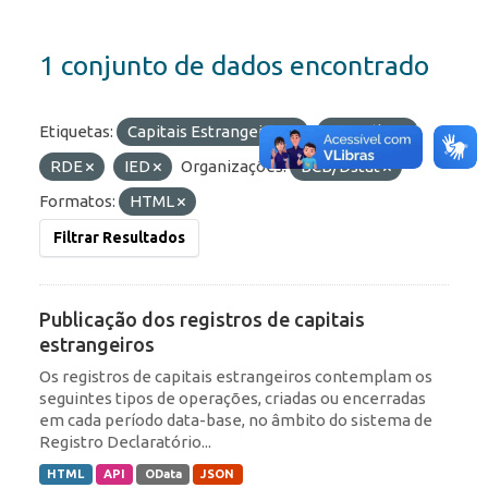
1 conjunto de dados encontrado
Etiquetas:
Capitais Estrangeiros
Portfólio
RDE
IED
Organizações:
BCB/Dstat
Formatos:
HTML
Filtrar Resultados
Publicação dos registros de capitais
estrangeiros
Os registros de capitais estrangeiros contemplam os
seguintes tipos de operações, criadas ou encerradas
em cada período data-base, no âmbito do sistema de
Registro Declaratório...
HTML
API
OData
JSON