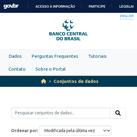
Skip to main content
ACESSO À INFORMAÇÃO
PARTICIPE
LEGISLAÇ
IR
ENGLISH
PARA
O
CONTEÚDO
Dados
Perguntas Frequentes
Tutoriais
Contato
Sobre o Portal
Conjuntos de dados
Ordenar por