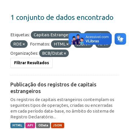
1 conjunto de dados encontrado
Etiquetas:
Capitais Estrangeiros
Portfólio
RDE
Formatos:
HTML
JSON
API
Organizações:
BCB/Dstat
Filtrar Resultados
Publicação dos registros de capitais
estrangeiros
Os registros de capitais estrangeiros contemplam os
seguintes tipos de operações, criadas ou encerradas
em cada período data-base, no âmbito do sistema de
Registro Declaratório...
HTML
API
OData
JSON