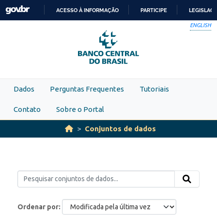
Skip to main content
ACESSO À INFORMAÇÃO
PARTICIPE
LEGISLAÇ
IR
ENGLISH
PARA
O
CONTEÚDO
Dados
Perguntas Frequentes
Tutoriais
Contato
Sobre o Portal
Conjuntos de dados
Ordenar por