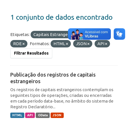
1 conjunto de dados encontrado
Etiquetas:
Capitais Estrangeiros
Portfólio
RDE
Formatos:
HTML
JSON
API
Filtrar Resultados
Publicação dos registros de capitais
estrangeiros
Os registros de capitais estrangeiros contemplam os
seguintes tipos de operações, criadas ou encerradas
em cada período data-base, no âmbito do sistema de
Registro Declaratório...
HTML
API
OData
JSON