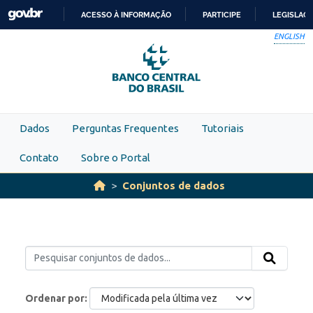
Skip to main content
ACESSO À INFORMAÇÃO
PARTICIPE
LEGISLAÇ
IR
ENGLISH
PARA
O
CONTEÚDO
Dados
Perguntas Frequentes
Tutoriais
Contato
Sobre o Portal
Conjuntos de dados
Ordenar por