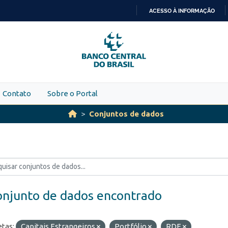
ACESSO À INFORMAÇÃO
IR
PARA
O
CONTEÚDO
Contato
Sobre o Portal
Conjuntos de dados
onjunto de dados encontrado
etas:
Capitais Estrangeiros
Portfólio
RDE