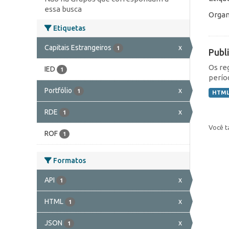
essa busca
Organ
Etiquetas
Capitais Estrangeiros
x
1
Publ
Os re
IED
1
perío
Portfólio
x
1
HTM
RDE
x
1
Você t
ROF
1
Formatos
API
x
1
HTML
x
1
JSON
x
1