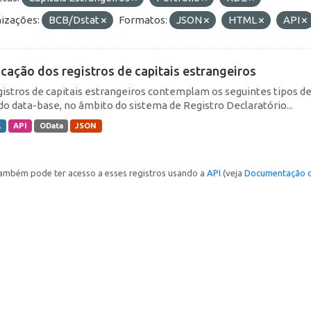
izações:
BCB/Dstat
Formatos:
JSON
HTML
API
icação dos registros de capitais estrangeiros
gistros de capitais estrangeiros contemplam os seguintes tipos d
do data-base, no âmbito do sistema de Registro Declaratório...
L
API
OData
JSON
ambém pode ter acesso a esses registros usando a
API
(veja
Documentação d