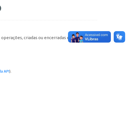
e operações, criadas ou encerradas em cada
a API
).