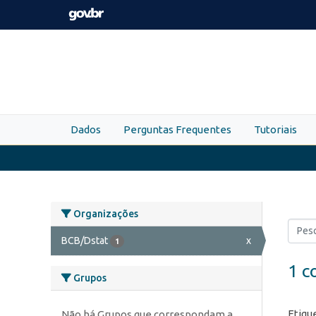
Skip to main content
Dados
Perguntas Frequentes
Tutoriais
Organizações
BCB/Dstat
x
1
1 c
Grupos
Etiqu
Não há Grupos que correspondam a