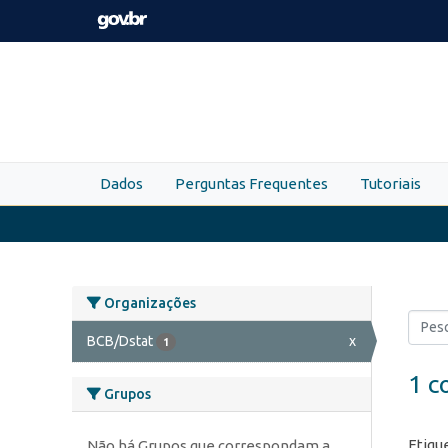
Skip to main content
Dados
Perguntas Frequentes
Tutoriais
Organizações
BCB/Dstat
x
1
1 c
Grupos
Etiqu
Não há Grupos que correspondam a