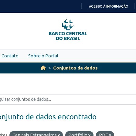
ACESSO À INFORMAÇÃO
IR
PARA
O
CONTEÚDO
Contato
Sobre o Portal
Conjuntos de dados
onjunto de dados encontrado
etas:
Capitais Estrangeiros
Portfólio
RDE