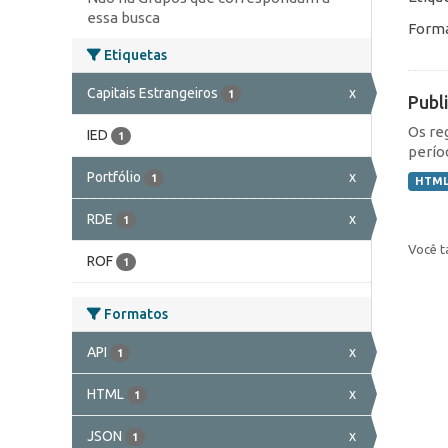
essa busca
Forma
Etiquetas
Capitais Estrangeiros
x
1
Publ
Os re
IED
1
perío
Portfólio
x
1
HTM
RDE
x
1
Você t
ROF
1
Formatos
API
x
1
HTML
x
1
JSON
x
1