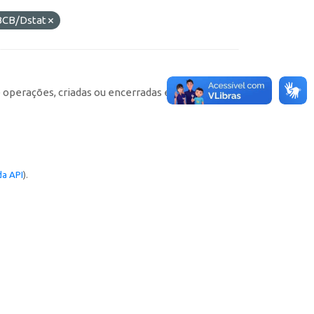
BCB/Dstat
e operações, criadas ou encerradas em cada
a API
).