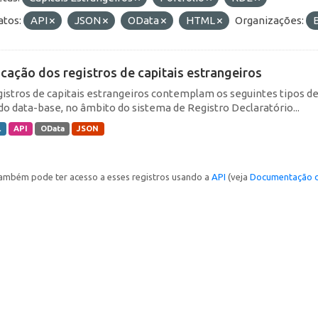
tos:
API
JSON
OData
HTML
Organizações:
icação dos registros de capitais estrangeiros
gistros de capitais estrangeiros contemplam os seguintes tipos d
do data-base, no âmbito do sistema de Registro Declaratório...
L
API
OData
JSON
ambém pode ter acesso a esses registros usando a
API
(veja
Documentação d