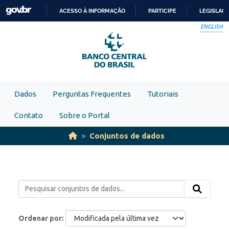
Skip to main content
ACESSO À INFORMAÇÃO
PARTICIPE
LEGISLAÇ
IR
ENGLISH
PARA
O
CONTEÚDO
Dados
Perguntas Frequentes
Tutoriais
Contato
Sobre o Portal
Conjuntos de dados
Ordenar por