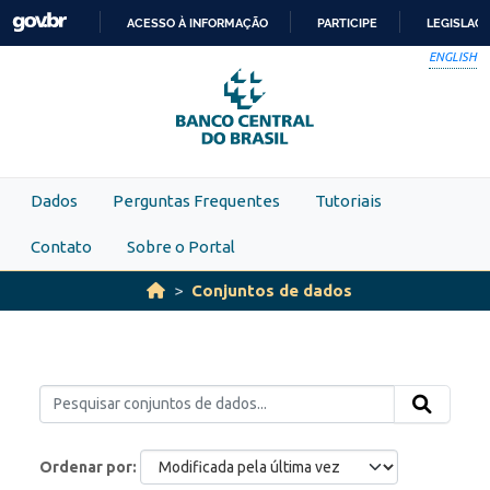
Skip to main content
ACESSO À INFORMAÇÃO
PARTICIPE
LEGISLAÇ
IR
ENGLISH
PARA
O
CONTEÚDO
Dados
Perguntas Frequentes
Tutoriais
Contato
Sobre o Portal
Conjuntos de dados
Ordenar por