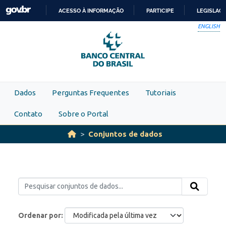
Skip to main content
ACESSO À INFORMAÇÃO
PARTICIPE
LEGISLAÇ
IR
ENGLISH
PARA
O
CONTEÚDO
Dados
Perguntas Frequentes
Tutoriais
Contato
Sobre o Portal
Conjuntos de dados
Ordenar por