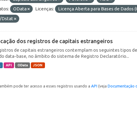
tos:
OData
Licenças:
Licença Aberta para Bases de Dado
/Dstat
icação dos registros de capitais estrangeiros
gistros de capitais estrangeiros contemplam os seguintes tipos d
do data-base, no âmbito do sistema de Registro Declaratório...
L
API
OData
JSON
ambém pode ter acesso a esses registros usando a
API
(veja
Documentação d