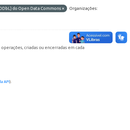
s (ODbL) do Open Data Commons
Organizações:
e operações, criadas ou encerradas em cada
a API
).