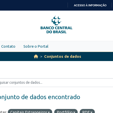
ACESSO À INFORMAÇÃO
IR
PARA
O
CONTEÚDO
Contato
Sobre o Portal
Conjuntos de dados
onjunto de dados encontrado
etas:
Capitais Estrangeiros
Portfólio
RDE