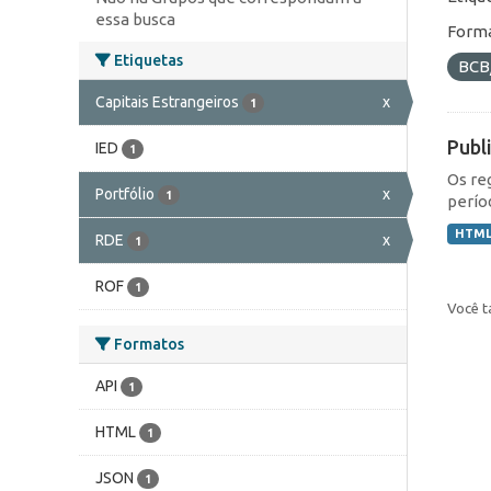
essa busca
Forma
Etiquetas
BCB
Capitais Estrangeiros
x
1
Publ
IED
1
Os re
Portfólio
x
1
perío
HTM
RDE
x
1
ROF
1
Você t
Formatos
API
1
HTML
1
JSON
1