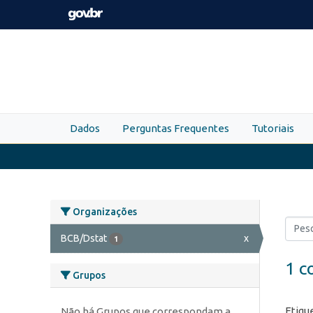
Skip to main content
Dados
Perguntas Frequentes
Tutoriais
Organizações
BCB/Dstat
x
1
1 c
Grupos
Etiqu
Não há Grupos que correspondam a