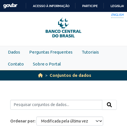
Skip to main content
ACESSO À INFORMAÇÃO
PARTICIPE
LEGISLAÇ
IR
ENGLISH
PARA
O
CONTEÚDO
Dados
Perguntas Frequentes
Tutoriais
Contato
Sobre o Portal
Conjuntos de dados
Ordenar por