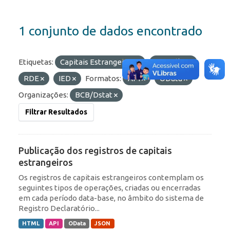
1 conjunto de dados encontrado
Etiquetas:
Capitais Estrangeiros
Portfólio
RDE
IED
Formatos:
API
OData
Organizações:
BCB/Dstat
Filtrar Resultados
Publicação dos registros de capitais
estrangeiros
Os registros de capitais estrangeiros contemplam os
seguintes tipos de operações, criadas ou encerradas
em cada período data-base, no âmbito do sistema de
Registro Declaratório...
HTML
API
OData
JSON