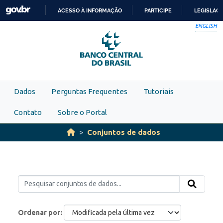
Skip to main content
ACESSO À INFORMAÇÃO
PARTICIPE
LEGISLAÇ
IR
ENGLISH
PARA
O
CONTEÚDO
Dados
Perguntas Frequentes
Tutoriais
Contato
Sobre o Portal
Conjuntos de dados
Ordenar por