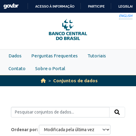
Skip to main content
ACESSO À INFORMAÇÃO
PARTICIPE
LEGISLAÇ
IR
ENGLISH
PARA
O
CONTEÚDO
Dados
Perguntas Frequentes
Tutoriais
Contato
Sobre o Portal
Conjuntos de dados
Ordenar por