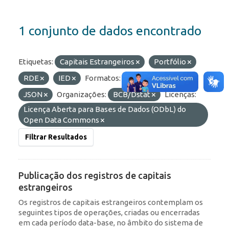
1 conjunto de dados encontrado
Etiquetas:
Capitais Estrangeiros
Portfólio
RDE
IED
Formatos:
HTML
API
JSON
Organizações:
BCB/Dstat
Licenças:
Licença Aberta para Bases de Dados (ODbL) do
Open Data Commons
Filtrar Resultados
Publicação dos registros de capitais
estrangeiros
Os registros de capitais estrangeiros contemplam os
seguintes tipos de operações, criadas ou encerradas
em cada período data-base, no âmbito do sistema de