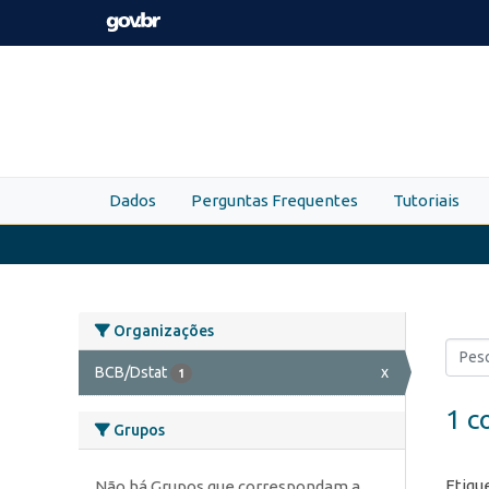
Skip to main content
Dados
Perguntas Frequentes
Tutoriais
Organizações
BCB/Dstat
x
1
1 c
Grupos
Etiqu
Não há Grupos que correspondam a