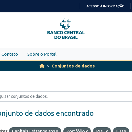
ACESSO À INFORMAÇÃO
IR
PARA
O
CONTEÚDO
Contato
Sobre o Portal
Conjuntos de dados
onjunto de dados encontrado
etas:
Capitais Estrangeiros
Portfólio
RDE
IED