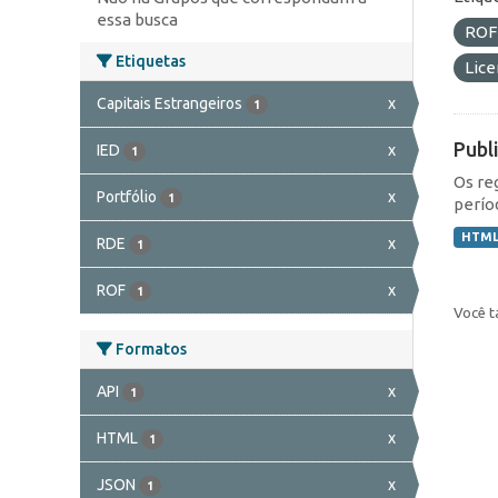
essa busca
RO
Etiquetas
Lic
Capitais Estrangeiros
x
1
Publ
IED
x
1
Os re
Portfólio
x
1
perío
HTM
RDE
x
1
ROF
x
1
Você t
Formatos
API
x
1
HTML
x
1
JSON
x
1