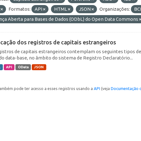
F
Formatos:
API
HTML
JSON
Organizações:
BC
ença Aberta para Bases de Dados (ODbL) do Open Data Commons
icação dos registros de capitais estrangeiros
gistros de capitais estrangeiros contemplam os seguintes tipos d
do data-base, no âmbito do sistema de Registro Declaratório...
L
API
OData
JSON
ambém pode ter acesso a esses registros usando a
API
(veja
Documentação d