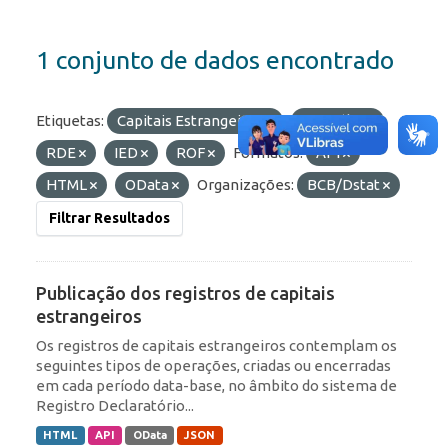
1 conjunto de dados encontrado
Etiquetas:
Capitais Estrangeiros
Portfólio
RDE
IED
ROF
Formatos:
API
HTML
OData
Organizações:
BCB/Dstat
Filtrar Resultados
Publicação dos registros de capitais
estrangeiros
Os registros de capitais estrangeiros contemplam os
seguintes tipos de operações, criadas ou encerradas
em cada período data-base, no âmbito do sistema de
Registro Declaratório...
HTML
API
OData
JSON