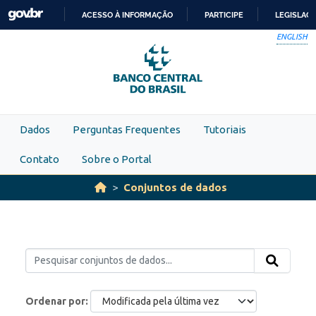
Skip to main content
ACESSO À INFORMAÇÃO
PARTICIPE
LEGISLAÇ
IR
ENGLISH
PARA
O
CONTEÚDO
Dados
Perguntas Frequentes
Tutoriais
Contato
Sobre o Portal
Conjuntos de dados
Ordenar por