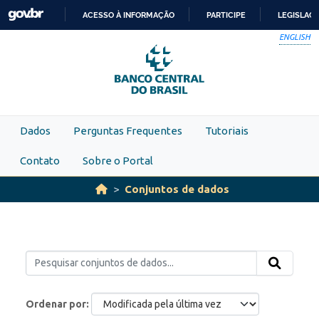
Skip to main content
ACESSO À INFORMAÇÃO
PARTICIPE
LEGISLAÇ
IR
ENGLISH
PARA
O
CONTEÚDO
Dados
Perguntas Frequentes
Tutoriais
Contato
Sobre o Portal
Conjuntos de dados
Ordenar por