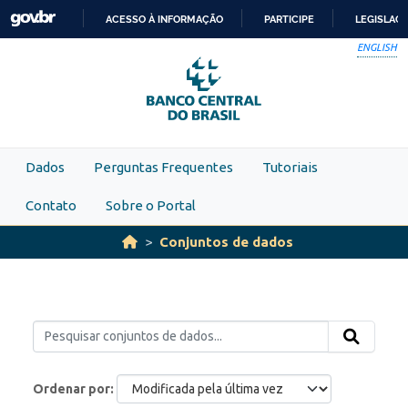
Skip to main content
ACESSO À INFORMAÇÃO
PARTICIPE
LEGISLAÇ
IR
ENGLISH
PARA
O
CONTEÚDO
Dados
Perguntas Frequentes
Tutoriais
Contato
Sobre o Portal
Conjuntos de dados
Ordenar por