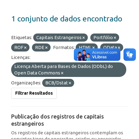
1 conjunto de dados encontrado
Etiquetas:
Capitais Estrangeiros
Portfólio
ROF
RDE
Formatos:
HTML
OData
Licenças:
Licença Aberta para Bases de Dados (ODbL) do
Open Data Commons
Organizações:
BCB/Dstat
Filtrar Resultados
Publicação dos registros de capitais
estrangeiros
Os registros de capitais estrangeiros contemplam os
seguintes tipos de operações, criadas ou encerradas