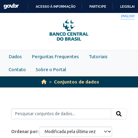
Skip to main content
ACESSO À INFORMAÇÃO
PARTICIPE
LEGISLAÇ
IR
ENGLISH
PARA
O
CONTEÚDO
Dados
Perguntas Frequentes
Tutoriais
Contato
Sobre o Portal
Conjuntos de dados
Ordenar por